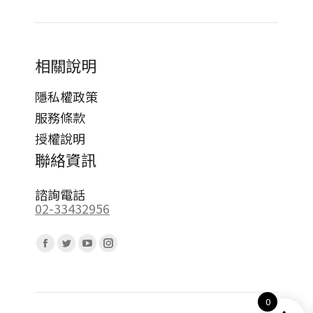
相關說明
隱私權政策
服務條款
授權說明
聯絡資訊
諮詢電話
02-33432956
Find us on:
Facebook
Twitter
YouTube
Instagram
page
page
page
page
opens
opens
opens
opens
0
in
in
in
in