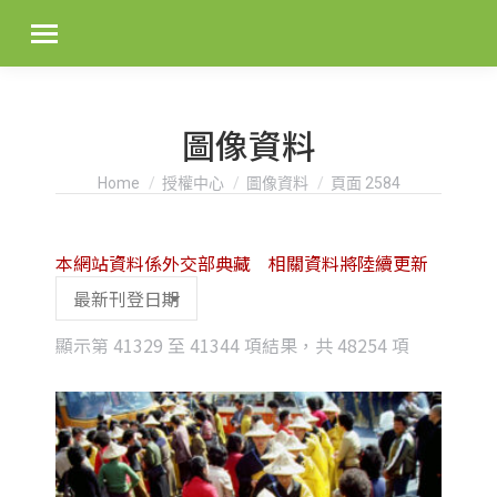
圖像資料
You are here:
Home
授權中心
圖像資料
頁面 2584
本網站資料係外交部典藏 相關資料將陸續更新
Sorted
顯示第 41329 至 41344 項結果，共 48254 項
by
latest