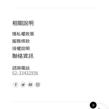
相關說明
隱私權政策
服務條款
授權說明
聯絡資訊
諮詢電話
02-33432956
Find us on:
Facebook
Twitter
YouTube
Instagram
page
page
page
page
opens
opens
opens
opens
0
in
in
in
in