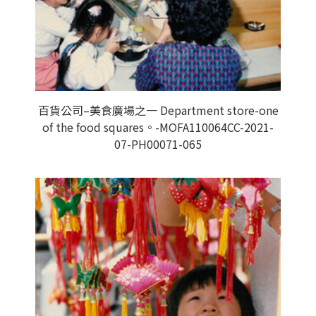
百貨公司–美食廣場之一 Department store-one
of the food squares。-MOFA110064CC-2021-
07-PH00071-065