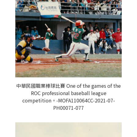
中華民國職業棒球比賽 One of the games of the
ROC professional baseball league
competition。-MOFA110064CC-2021-07-
PH00071-077