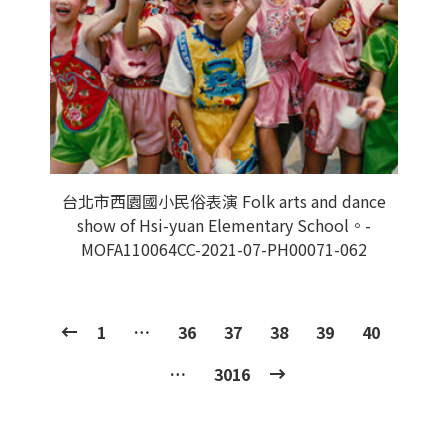
台北市西園國小民俗表演 Folk arts and dance
show of Hsi-yuan Elementary School。-
MOFA110064CC-2021-07-PH00071-062
1
…
36
37
38
39
40
…
3016