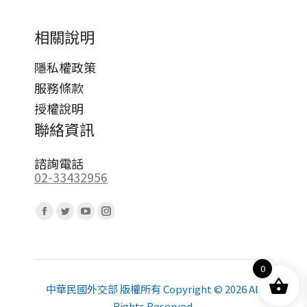
相關說明
隱私權政策
服務條款
授權說明
聯絡資訊
諮詢電話
02-33432956
Find us on:
Facebook
Twitter
YouTube
Instagram
page
page
page
page
opens
opens
opens
opens
0
in
in
in
in
new
new
new
new
中華民國外交部 版權所有 Copyright © 2026 All
Rights Reserved.