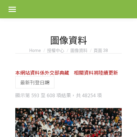
圖像資料
You are here:
Home
授權中心
圖像資料
頁面 38
本網站資料係外交部典藏 相關資料將陸續更新
Sorted
顯示第 593 至 608 項結果，共 48254 項
by
latest