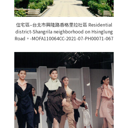
住宅區–台北市興隆路香格里拉社區 Residential
district-Shangrila neighborhood on Hsinglung
Road。-MOFA110064CC-2021-07-PH00071-067