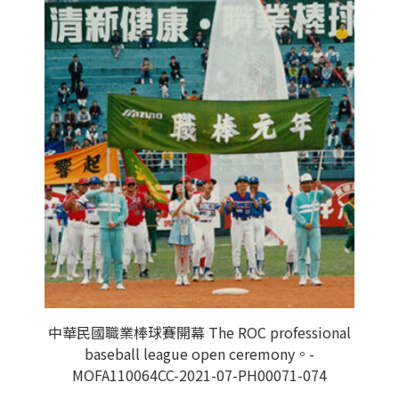
中華民國職業棒球賽開幕 The ROC professional
baseball league open ceremony。-
MOFA110064CC-2021-07-PH00071-074