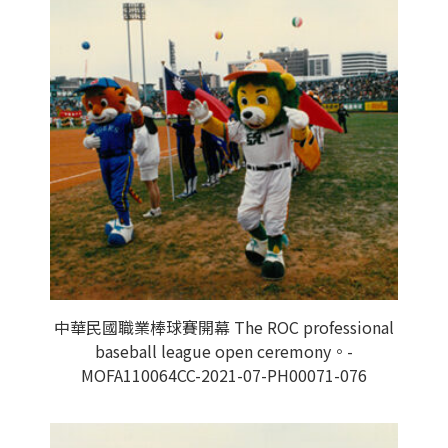
中華民國職業棒球賽開幕 The ROC professional
baseball league open ceremony。-
MOFA110064CC-2021-07-PH00071-076