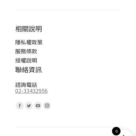
相關說明
隱私權政策
服務條款
授權說明
聯絡資訊
諮詢電話
02-33432956
Find us on:
Facebook
Twitter
YouTube
Instagram
page
page
page
page
opens
opens
opens
opens
0
in
in
in
in