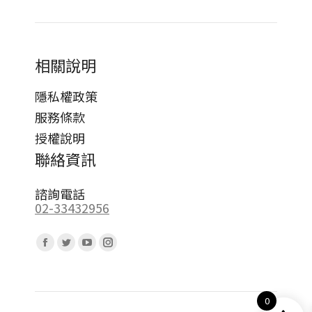
相關說明
隱私權政策
服務條款
授權說明
聯絡資訊
諮詢電話
02-33432956
Find us on:
Facebook
Twitter
YouTube
Instagram
page
page
page
page
opens
opens
opens
opens
0
in
in
in
in