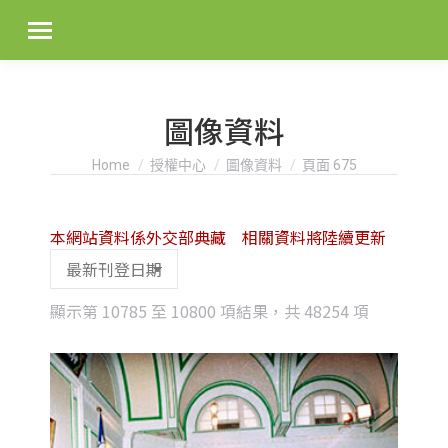
圖像資料
You are here:
Home
授權中心
圖像資料
頁面 675
本網站資料係外交部典藏 相關資料將陸續更新
Sorted
顯示第 10785 至 10800 項結果，共 48254 項
by
latest