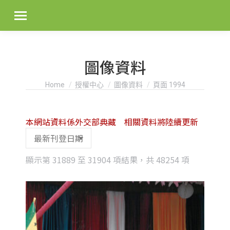
圖像資料
You are here:
Home
授權中心
圖像資料
頁面 1994
本網站資料係外交部典藏 相關資料將陸續更新
Sorted
顯示第 31889 至 31904 項結果，共 48254 項
by
latest