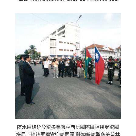
陳水扁總統於聖多美普林西比國際機場接受聖國
梅尼士總統軍禮歡迎訪問團-陳總統訪聖多美普林