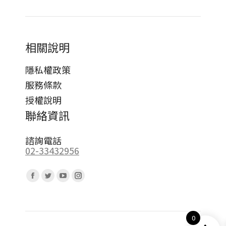
相關說明
隱私權政策
服務條款
授權說明
聯絡資訊
諮詢電話
02-33432956
Find us on:
Facebook
Twitter
YouTube
Instagram
page
page
page
page
opens
opens
opens
opens
0
in
in
in
in