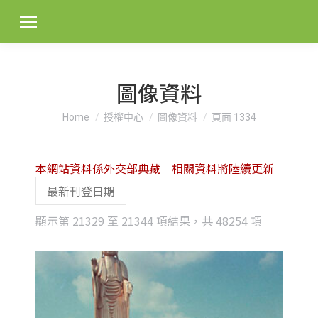
圖像資料
You are here:
Home
授權中心
圖像資料
頁面 1334
本網站資料係外交部典藏 相關資料將陸續更新
Sorted
顯示第 21329 至 21344 項結果，共 48254 項
by
latest