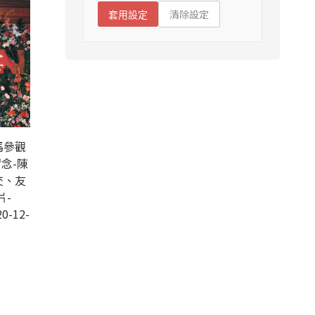
清除設定
套用設定
馬參觀
念-陳
交、友
片-
0-12-