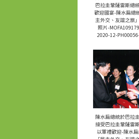
巴拉圭鞏薩雷斯總
歡迎國宴-陳水扁總
主外交、友誼之旅
照片-MOFA109179
2020-12-PH00056
陳水扁總統於巴拉
接受巴拉圭鞏薩雷
以軍禮歡迎-陳水扁