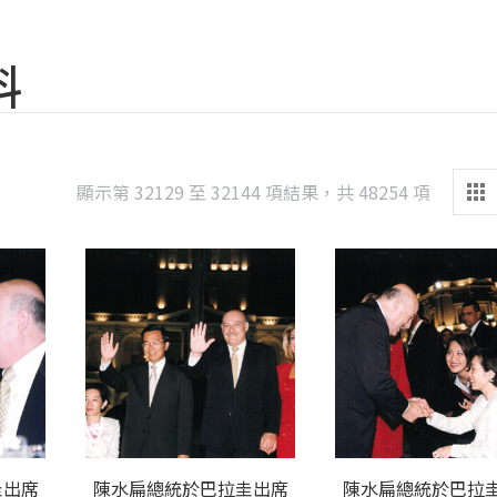
料
Sorted
顯示第 32129 至 32144 項結果，共 48254 項
by
latest
圭出席
陳水扁總統於巴拉圭出席
陳水扁總統於巴拉