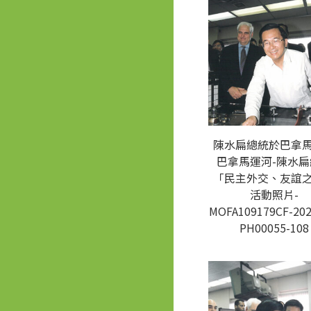
陳水扁總統於巴拿
巴拿馬運河-陳水扁
「民主外交、友誼
活動照片-
MOFA109179CF-202
PH00055-108