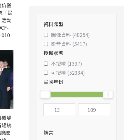
統伉儷
統「民
」活動
資料類型
CF-
圖像資料 (48254)
-010
影音資料 (5417)
授權狀態
不授權 (1337)
可授權 (52334)
民國年份
圭機場
斯總統
扁總統
語言