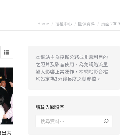
You are here:
Home
授權中心
圖像資料
頁面 2009
本網站主為授權公務或非營利目的
之照片及影音使用，為免網路流量
過大影響正常運作，本網站影音檔
均設定為3分鐘長度之瀏覽檔。
請輸入關鍵字
圭出席