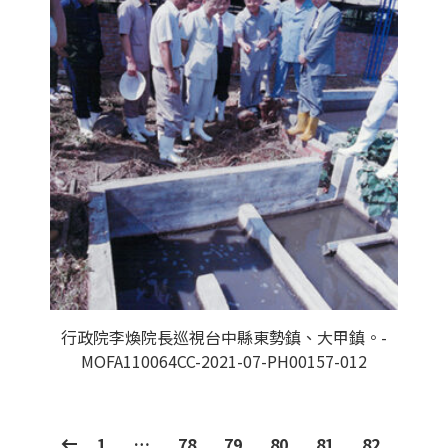
行政院李煥院長巡視台中縣東勢鎮、大甲鎮。-
MOFA110064CC-2021-07-PH00157-012
1
…
78
79
80
81
82