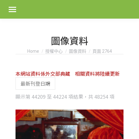
圖像資料
You are here:
Home
授權中心
圖像資料
頁面 2764
本網站資料係外交部典藏 相關資料將陸續更新
Sorted
顯示第 44209 至 44224 項結果，共 48254 項
by
latest