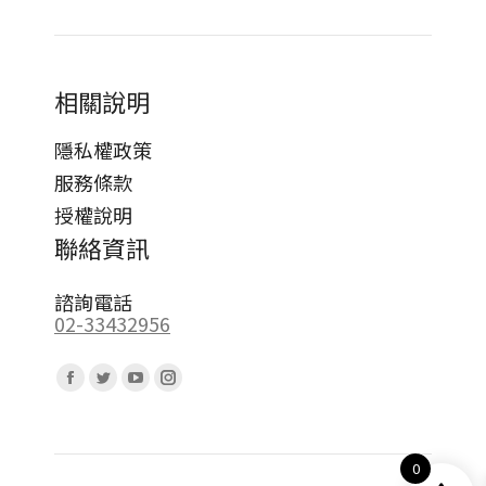
相關說明
隱私權政策
服務條款
授權說明
聯絡資訊
諮詢電話
02-33432956
Find us on:
Facebook
Twitter
YouTube
Instagram
page
page
page
page
opens
opens
opens
opens
0
in
in
in
in