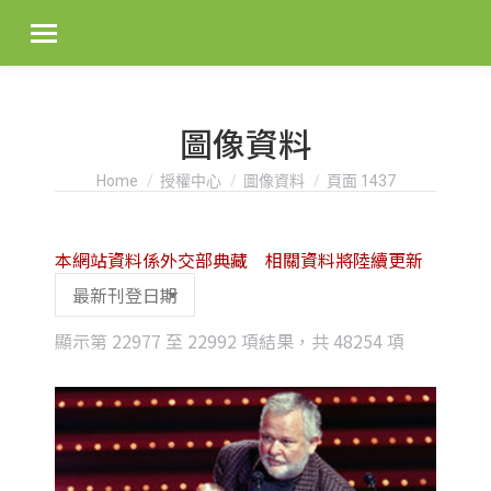
圖像資料
You are here:
Home
授權中心
圖像資料
頁面 1437
本網站資料係外交部典藏 相關資料將陸續更新
Sorted
顯示第 22977 至 22992 項結果，共 48254 項
by
latest