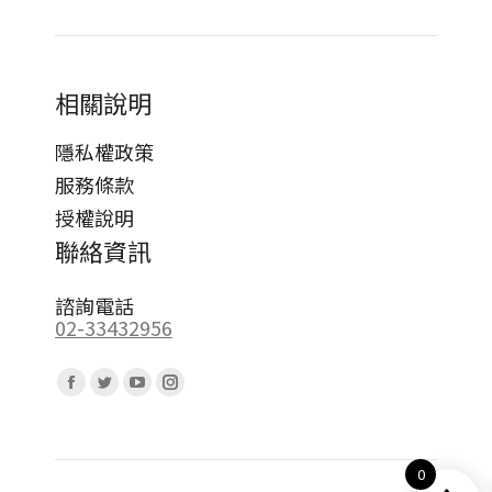
相關說明
隱私權政策
服務條款
授權說明
聯絡資訊
諮詢電話
02-33432956
Find us on:
Facebook
Twitter
YouTube
Instagram
page
page
page
page
opens
opens
opens
opens
0
in
in
in
in