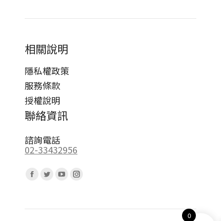
相關說明
隱私權政策
服務條款
授權說明
聯絡資訊
諮詢電話
02-33432956
Find us on:
Facebook
Twitter
YouTube
Instagram
page
page
page
page
opens
opens
opens
opens
0
in
in
in
in