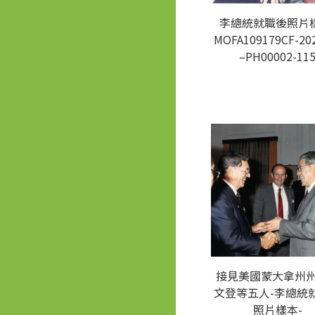
李總統就職後照片樣
MOFA109179CF-20
–PH00002-11
接見美國蒙大拿州
文登等五人-李總統
照片樣本-