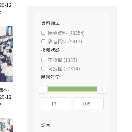
20-12
2
資料類型
圖像資料 (48254)
影音資料 (5417)
授權狀態
不授權 (1337)
可授權 (52334)
民國年份
樣本-
20-12
9
語言