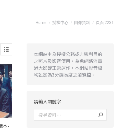
You are here:
Home
授權中心
圖像資料
頁面 2231
本網站主為授權公務或非營利目的
之照片及影音使用，為免網路流量
過大影響正常運作，本網站影音檔
均設定為3分鐘長度之瀏覽檔。
請輸入關鍵字
樣本-