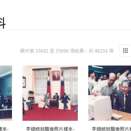
料
Sorted
顯示第 35681 至 35696 項結果，共 48254 項
by
latest
本-
李總統就職後照片樣本-
李總統就職後照片