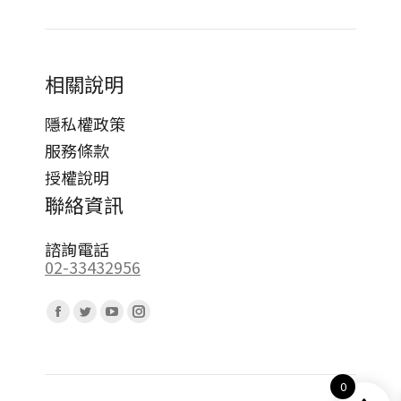
相關說明
隱私權政策
服務條款
授權說明
聯絡資訊
諮詢電話
02-33432956
Find us on:
Facebook
Twitter
YouTube
Instagram
page
page
page
page
opens
opens
opens
opens
0
in
in
in
in