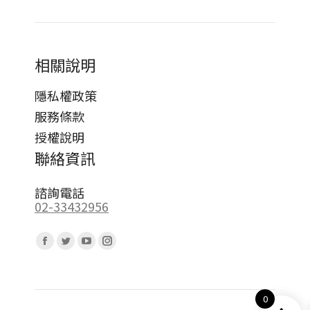
相關說明
隱私權政策
服務條款
授權說明
聯絡資訊
諮詢電話
02-33432956
Find us on:
Facebook
Twitter
YouTube
Instagram
page
page
page
page
opens
opens
opens
opens
0
in
in
in
in