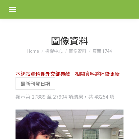
圖像資料
You are here:
Home
授權中心
圖像資料
頁面 1744
本網站資料係外交部典藏 相關資料將陸續更新
Sorted
顯示第 27889 至 27904 項結果，共 48254 項
by
latest