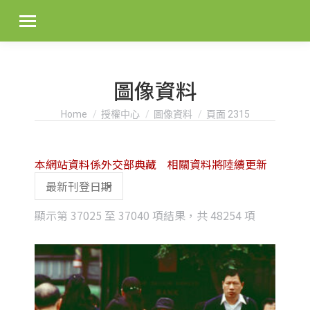
圖像資料
You are here:
Home
授權中心
圖像資料
頁面 2315
本網站資料係外交部典藏 相關資料將陸續更新
Sorted
顯示第 37025 至 37040 項結果，共 48254 項
by
latest