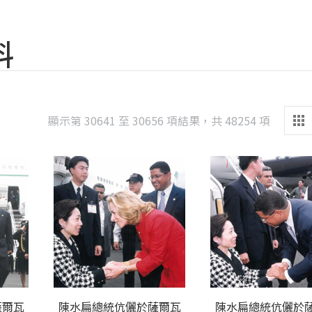
料
Sorted
顯示第 30641 至 30656 項結果，共 48254 項
by
latest
薩爾瓦
陳水扁總統伉儷於薩爾瓦
陳水扁總統伉儷於