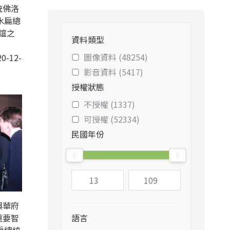
統佛洛
水扁總
誼之
資料類型
圖像資料 (48254)
0-12-
影音資料 (5417)
授權狀態
不授權 (1337)
可授權 (52334)
民國年份
與華府
重要智
語言