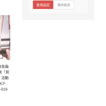
清除設定
套用設定
接見扁
統「民
」活動
CF-
-016