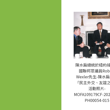
陳水扁總統於紐約
國聯邦眾議員Robe
Wexler先生-陳水
「民主外交、友誼
活動照片-
MOFA109179CF-202
PH00054-015