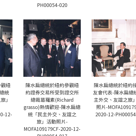
PH00054-020
參觀紐
陳水扁總統於紐約參觀紐
陳水扁總統於紐約
總統
約證券交易所受到證交所
友會代表-陳水扁總
之旅」
總裁葛羅素(Richard
主外交、友誼之旅
grasso)熱情歡迎-陳水扁總
照片-MOFA109179
0-12-
統「民主外交、友誼之
2020-12-PH00054
旅」活動照片-
MOFA109179CF-2020-12-