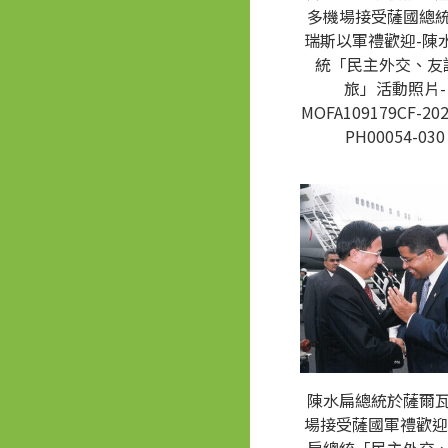
多機場接受薩國總
瑞斯以軍禮歡迎-陳
統「民主外交、友
旅」活動照片-
MOFA109179CF-202
PH00054-030
陳水扁總統於薩爾
場接受薩國軍禮歡迎