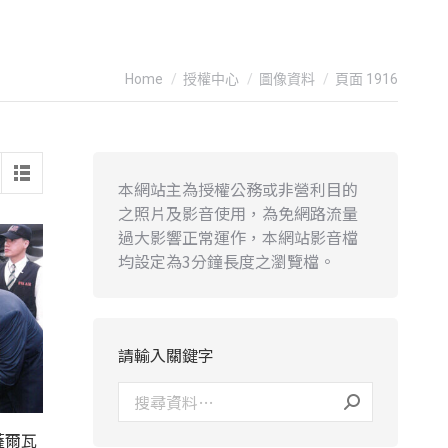
You are here:
Home
授權中心
圖像資料
頁面 1916
本網站主為授權公務或非營利目的
之照片及影音使用，為免網路流量
過大影響正常運作，本網站影音檔
均設定為3分鐘長度之瀏覽檔。
請輸入關鍵字
薩爾瓦