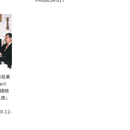
PH00054-017
接見美
rt
扁總統
之旅」
0-12-