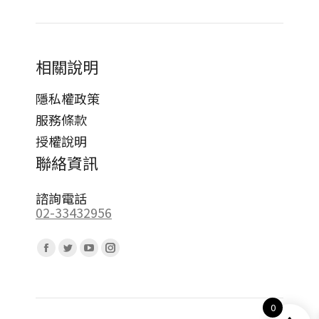
相關說明
隱私權政策
服務條款
授權說明
聯絡資訊
諮詢電話
02-33432956
Find us on:
Facebook
Twitter
YouTube
Instagram
page
page
page
page
opens
opens
opens
opens
0
in
in
in
in