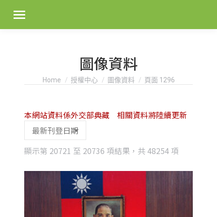
圖像資料
You are here:
Home
授權中心
圖像資料
頁面 1296
本網站資料係外交部典藏 相關資料將陸續更新
Sorted
顯示第 20721 至 20736 項結果，共 48254 項
by
latest