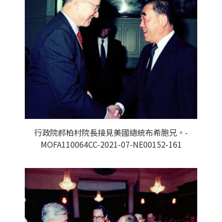
行政院郝柏村院長接見美國總統布希胞兄。-
MOFA110064CC-2021-07-NE00152-161