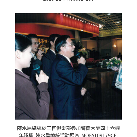
陳水扁總統於三官俱樂部參加警衛大隊四十六週
年隊慶-陳水扁總統活動照片-MOFA109179CF-