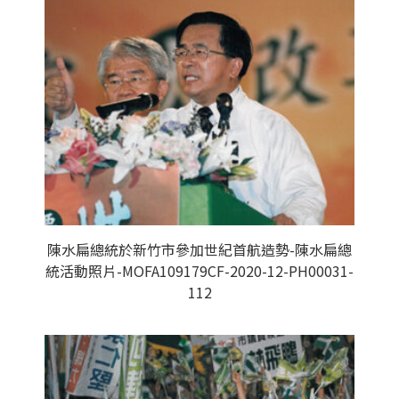
陳水扁總統於新竹市參加世紀首航造勢-陳水扁總
統活動照片-MOFA109179CF-2020-12-PH00031-
112