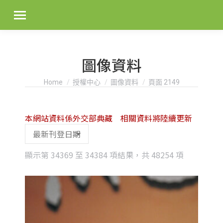
圖像資料
You are here:
Home
授權中心
圖像資料
頁面 2149
本網站資料係外交部典藏 相關資料將陸續更新
Sorted
顯示第 34369 至 34384 項結果，共 48254 項
by
latest