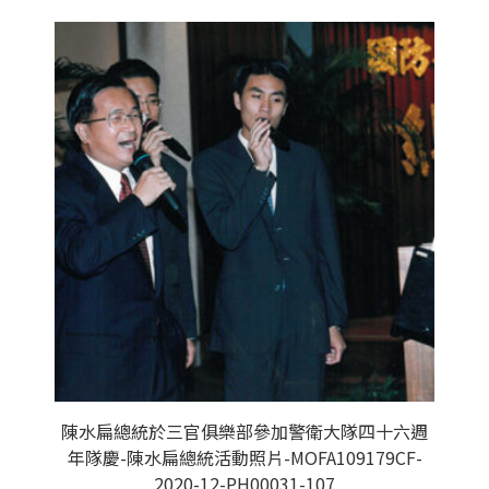
陳水扁總統於三官俱樂部參加警衛大隊四十六週
年隊慶-陳水扁總統活動照片-MOFA109179CF-
2020-12-PH00031-107