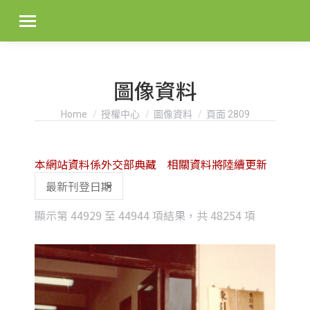
圖像資料
You are here:
Home
授權中心
圖像資料
頁面 2809
本網站資料係外交部典藏 相關資料將陸續更新
Sorted
顯示第 44929 至 44944 項結果，共 48254 項
by
latest