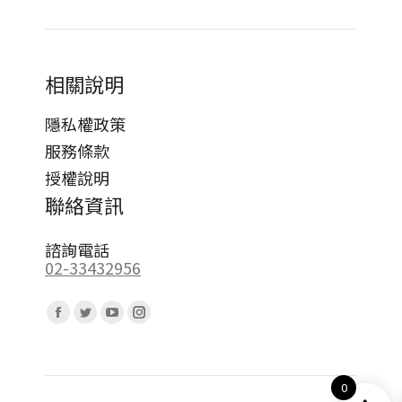
相關說明
隱私權政策
服務條款
授權說明
聯絡資訊
諮詢電話
02-33432956
Find us on:
Facebook
Twitter
YouTube
Instagram
page
page
page
page
opens
opens
opens
opens
0
in
in
in
in