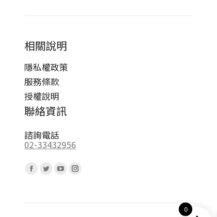
相關說明
隱私權政策
服務條款
授權說明
聯絡資訊
諮詢電話
02-33432956
Find us on:
Facebook
Twitter
YouTube
Instagram
page
page
page
page
opens
opens
opens
opens
0
in
in
in
in