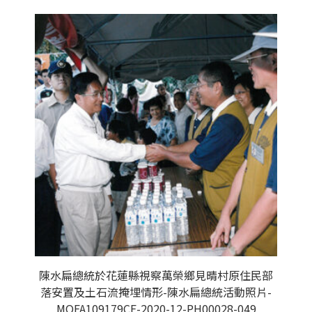
陳水扁總統於花蓮縣視察萬榮鄉見晴村原住民部
落安置及土石流掩埋情形-陳水扁總統活動照片-
MOFA109179CF-2020-12-PH00028-049