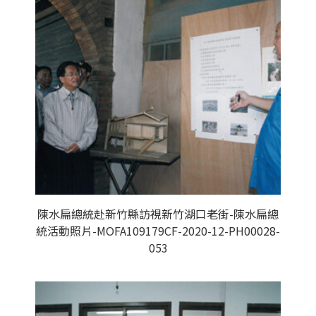
陳水扁總統赴新竹縣訪視新竹湖口老街-陳水扁總
統活動照片-MOFA109179CF-2020-12-PH00028-
053