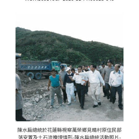
陳水扁總統於花蓮縣視察萬榮鄉見晴村原住民部
落安置及土石流掩埋情形-陳水扁總統活動照片-