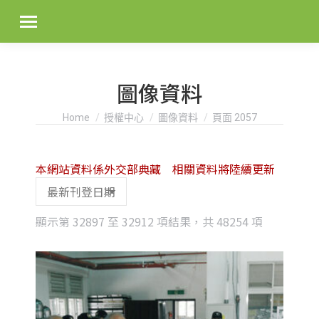
圖像資料
You are here:
Home
授權中心
圖像資料
頁面 2057
本網站資料係外交部典藏 相關資料將陸續更新
Sorted
顯示第 32897 至 32912 項結果，共 48254 項
by
latest