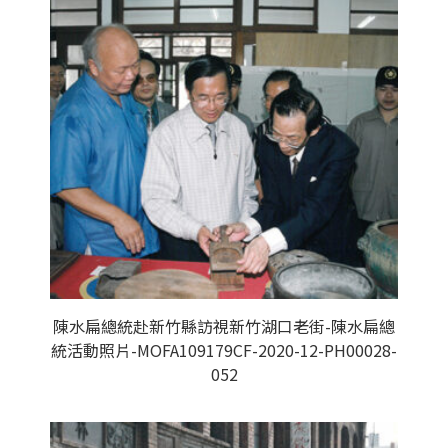
陳水扁總統赴新竹縣訪視新竹湖口老街-陳水扁總
統活動照片-MOFA109179CF-2020-12-PH00028-
052