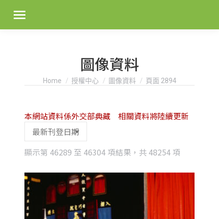
圖像資料
You are here:
Home
授權中心
圖像資料
頁面 2894
本網站資料係外交部典藏 相關資料將陸續更新
Sorted
顯示第 46289 至 46304 項結果，共 48254 項
by
latest