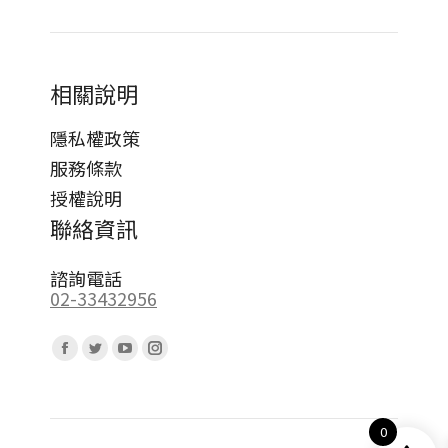
相關說明
隱私權政策
服務條款
授權說明
聯絡資訊
諮詢電話
02-33432956
Find us on:
Facebook
Twitter
YouTube
Instagram
page
page
page
page
opens
opens
opens
opens
0
in
in
in
in