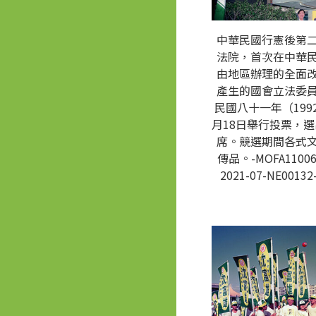
中華民國行憲後第
法院，首次在中華
由地區辦理的全面
產生的國會立法委
民國八十一年（1992
月18日舉行投票，選
席。競選期間各式
傳品。-MOFA11006
2021-07-NE00132