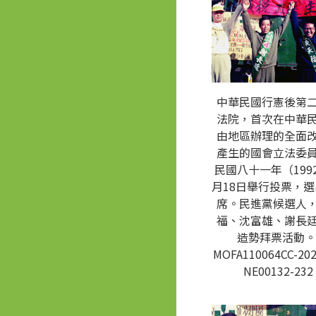
中華民國行憲後第
法院，首次在中華
由地區辦理的全面
產生的國會立法委
民國八十一年（1992
月18日舉行投票，選
席。民進黨候選人
福、沈富雄、謝長
造勢拜票活動。
MOFA110064CC-202
NE00132-232