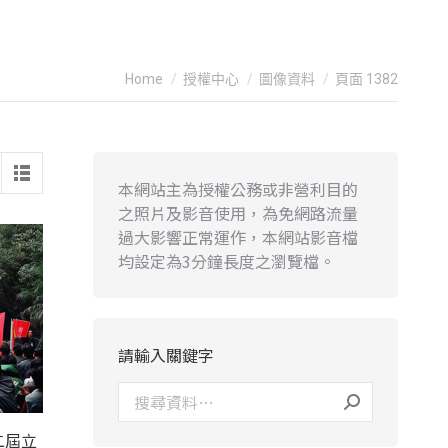
You are here:
Home
授權中心
圖像資料
頁面 1382
本網站主為授權公務或非營利目的
之照片及影音使用，為免網路流量
過大影響正常運作，本網站影音檔
均設定為3分鐘長度之瀏覽檔。
請輸入關鍵字
二屆立