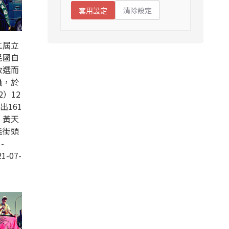
清除設定
套用設定
二屆立
民國自
改選而
員，於
2）12
出161
，黃天
廷街頭
-
1-07-