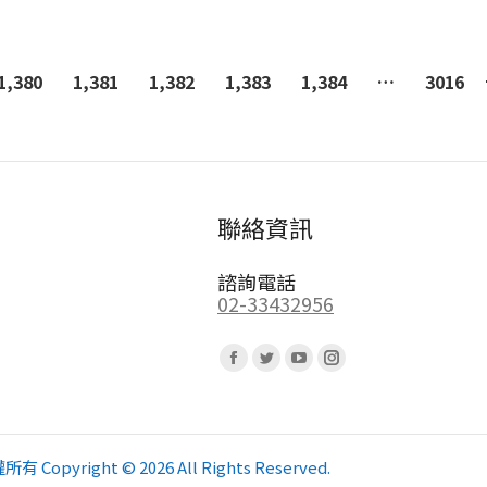
1,380
1,381
1,382
1,383
1,384
…
3016
聯絡資訊
諮詢電話
02-33432956
Find us on:
Facebook
Twitter
YouTube
Instagram
page
page
page
page
opens
opens
opens
opens
in
in
in
in
pyright © 2026 All Rights Reserved.
new
new
new
new