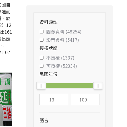
民國自
改選而
員，於
資料類型
2）12
圖像資料 (48254)
出161
謝長廷
影音資料 (5417)
。-
授權狀態
1-07-
不授權 (1337)
可授權 (52334)
民國年份
語言