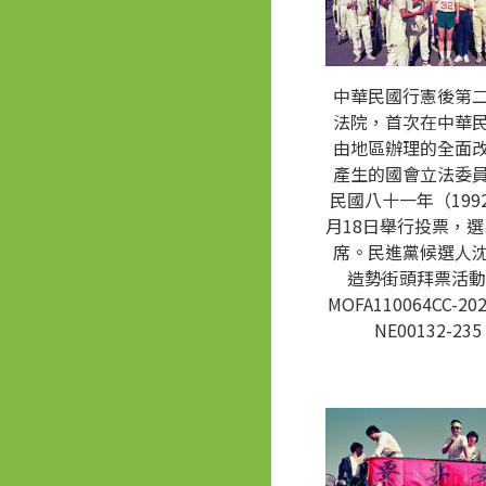
中華民國行憲後第
法院，首次在中華
由地區辦理的全面
產生的國會立法委
民國八十一年（1992
月18日舉行投票，選
席。民進黨候選人
造勢街頭拜票活動
MOFA110064CC-202
NE00132-235