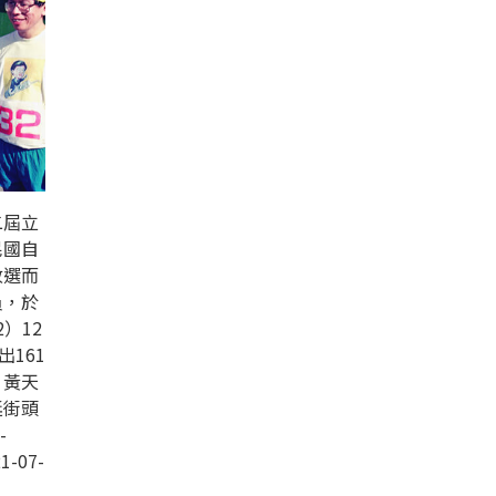
二屆立
民國自
改選而
員，於
）12
出161
，黃天
廷街頭
-
1-07-