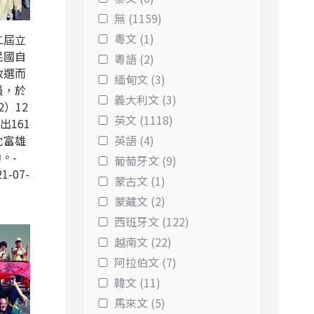
無 (1159)
粵文 (1)
二屆立
民國自
粵語 (2)
改選而
緬甸文 (3)
員，於
義大利文 (3)
2）12
英文 (1118)
出161
沈富雄
英語 (4)
。-
葡萄牙文 (9)
1-07-
蒙古文 (1)
蒙藏文 (2)
西班牙文 (122)
越南文 (22)
阿拉伯文 (7)
韓文 (11)
馬來文 (5)