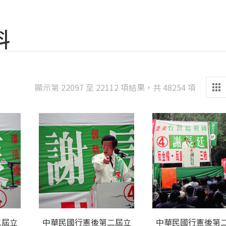
料
Sorted
顯示第 22097 至 22112 項結果，共 48254 項
by
latest
二屆立
中華民國行憲後第二屆立
中華民國行憲後第