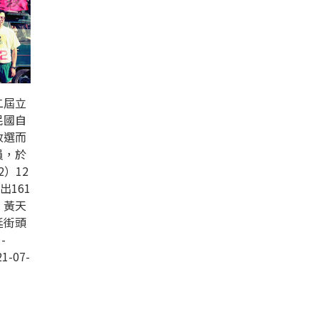
二屆立
民國自
改選而
員，於
2）12
出161
，黃天
廷街頭
-
1-07-