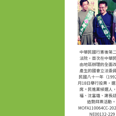
中華民國行憲後第
法院，首次在中華
由地區辦理的全面
產生的國會立法委
民國八十一年（1992
月18日舉行投票，選
席。民進黨候選人
福、沈富雄、謝長
造勢拜票活動。
MOFA110064CC-202
NE00132-229