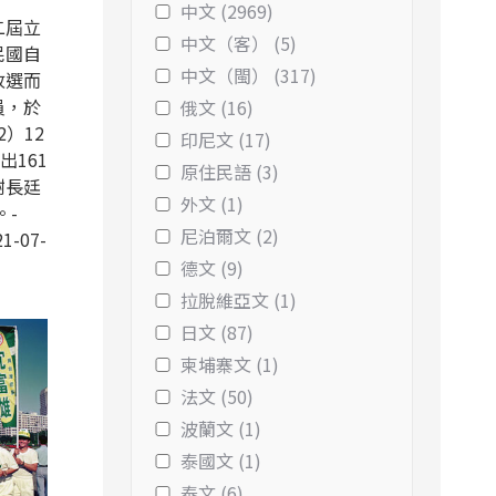
中文 (2969)
二屆立
中文（客） (5)
民國自
中文（閩） (317)
改選而
員，於
俄文 (16)
2）12
印尼文 (17)
出161
原住民語 (3)
謝長廷
外文 (1)
。-
尼泊爾文 (2)
1-07-
德文 (9)
拉脫維亞文 (1)
日文 (87)
柬埔寨文 (1)
法文 (50)
波蘭文 (1)
泰國文 (1)
泰文 (6)