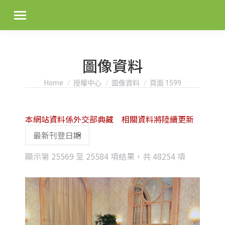
圖像資料
You are here:
Home
授權中心
圖像資料
頁面 1599
本網站資料係外交部典藏 相關資料將陸續更新
Sorted
顯示第 25569 至 25584 項結果，共 48254 項
by
latest