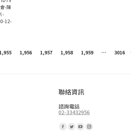
DTV
會-陳
-
0-12-
1,955
1,956
1,957
1,958
1,959
…
3016
聯絡資訊
諮詢電話
02-33432956
Find us on:
Facebook
Twitter
YouTube
Instagram