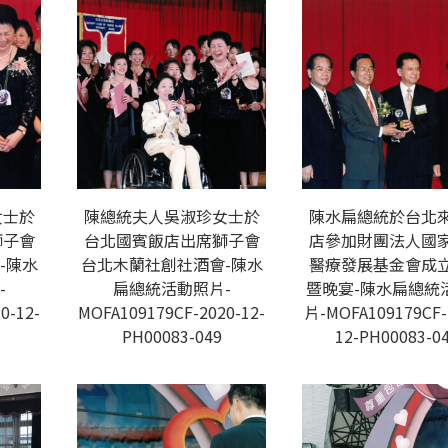
女士於
陳總統夫人吳淑珍女士於
陳水扁總統於台北
獅子會
台北國賓飯店出席獅子會
店參加財團法人國
-陳水
台北木蘭社創社酒會-陳水
醫療發展基金會成
-
扁總統活動照片-
暨晚宴-陳水扁總統
0-12-
MOFA109179CF-2020-12-
片-MOFA109179CF-
PH00083-049
12-PH00083-0