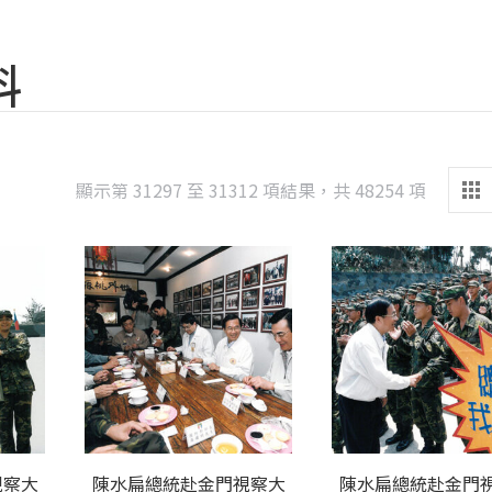
料
Sorted
顯示第 31297 至 31312 項結果，共 48254 項
by
latest
視察大
陳水扁總統赴金門視察大
陳水扁總統赴金門