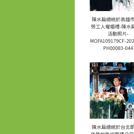
陳水扁總統於高雄
勞工人權婚禮-陳水
活動照片-
MOFA109179CF-202
PH00083-044
陳水扁總統於台北