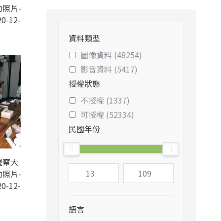
照片-
0-12-
資料類型
圖像資料 (48254)
影音資料 (5417)
授權狀態
不授權 (1337)
可授權 (52334)
民國年份
視察大
照片-
0-12-
語言