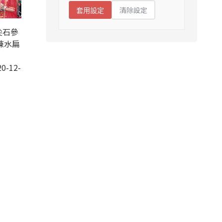
清除設定
套用設定
尖石參
陳水扁
0-12-