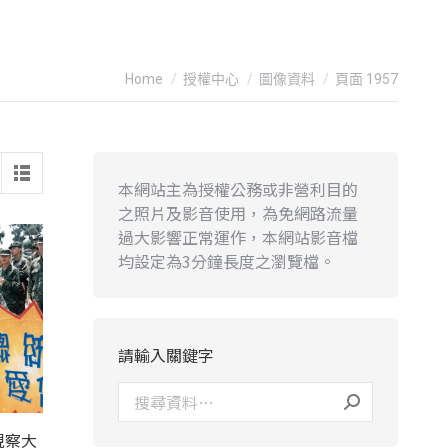
You are here:
Home
授權中心
圖像資料
頁面 1957
本網站主為授權公務或非營利目的
之照片及影音使用，為免網路流量
過大影響正常運作，本網站影音檔
均設定為3分鐘長度之瀏覽檔。
請輸入關鍵字
視察大