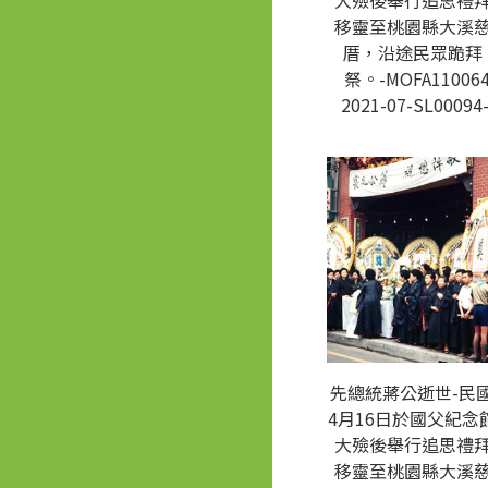
大殮後舉行追思禮
移靈至桃園縣大溪
厝，沿途民眾跪拜
祭。-MOFA110064
2021-07-SL00094
先總統蔣公逝世-民國
4月16日於國父紀念
大殮後舉行追思禮
移靈至桃園縣大溪