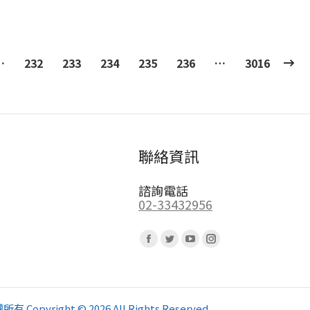
…
232
233
234
235
236
…
3016
聯絡資訊
諮詢電話
02-33432956
Find us on:
Facebook
Twitter
YouTube
Instagram
page
page
page
page
opens
opens
opens
opens
in
in
in
in
pyright © 2026 All Rights Reserved.