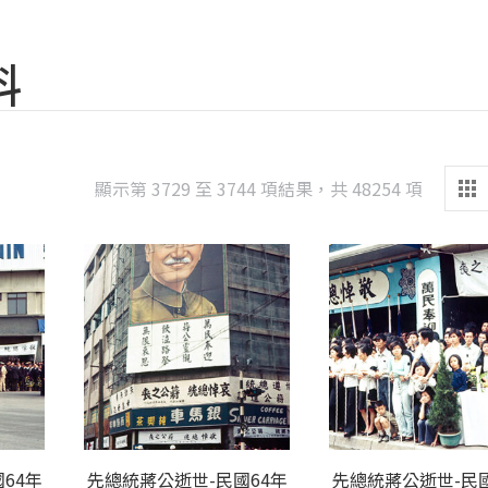
料
Sorted
顯示第 3729 至 3744 項結果，共 48254 項
by
latest
64年
先總統蔣公逝世-民國64年
先總統蔣公逝世-民國