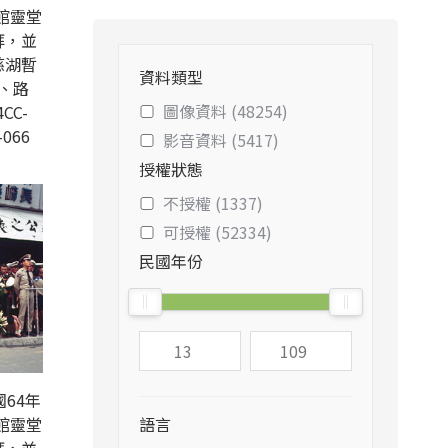
館靈堂
拜，並
慈湖暫
資料類型
、路
圖像資料 (48254)
CC-
-066
影音資料 (5417)
授權狀態
不授權 (1337)
可授權 (52334)
民國年份
64年
館靈堂
語言