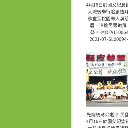
4月16日於國父紀念
大殮後舉行追思禮
移靈至桃園縣大溪
厝，沿途民眾跪拜
祭。-MOFA110064
2021-07-SL00094
先總統蔣公逝世-民國
4月16日於國父紀念