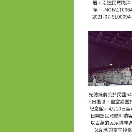
厝，沿途民眾跪拜
祭。-MOFA110064
2021-07-SL00094
先總統蔣公於民國64
5日逝世，靈堂設置
紀念館，4月10日至4
日開放民眾瞻仰遺
以百萬的民眾排隊
父紀念館靈堂悼祭