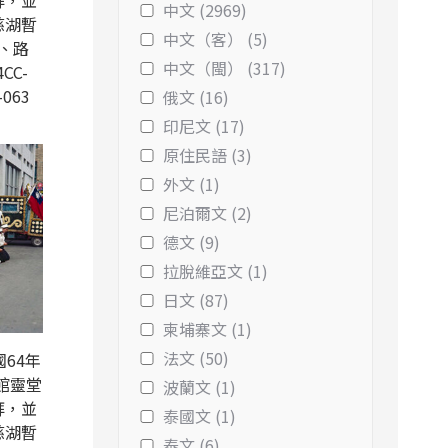
拜，並
中文 (2969)
慈湖暫
中文（客） (5)
、路
中文（閩） (317)
CC-
-063
俄文 (16)
印尼文 (17)
原住民語 (3)
外文 (1)
尼泊爾文 (2)
德文 (9)
拉脫維亞文 (1)
日文 (87)
柬埔寨文 (1)
法文 (50)
64年
館靈堂
波蘭文 (1)
拜，並
泰國文 (1)
慈湖暫
泰文 (6)