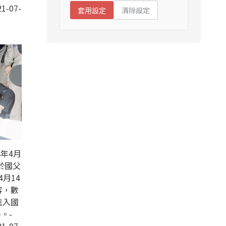
1-07-
清除設定
套用設定
年4月
於國父
4月14
容，數
進入國
。-