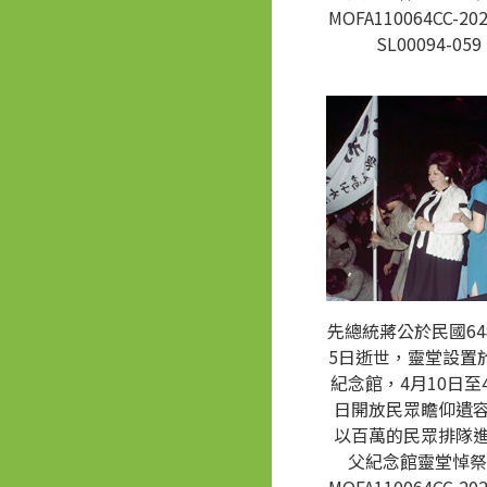
MOFA110064CC-202
SL00094-059
先總統蔣公於民國64
5日逝世，靈堂設置
紀念館，4月10日至4
日開放民眾瞻仰遺
以百萬的民眾排隊
父紀念館靈堂悼祭