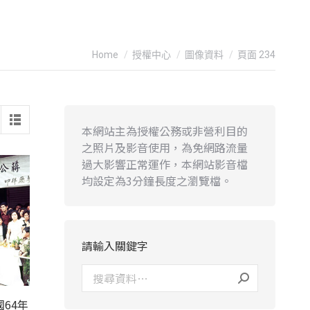
You are here:
Home
授權中心
圖像資料
頁面 234
本網站主為授權公務或非營利目的
之照片及影音使用，為免網路流量
過大影響正常運作，本網站影音檔
均設定為3分鐘長度之瀏覽檔。
請輸入關鍵字
64年