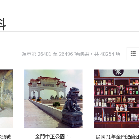
料
Sorted
顯示第 26481 至 26496 項結果，共 48254 項
by
latest
金門中正公園。-
寧頭戰
民國71年金門酒廠