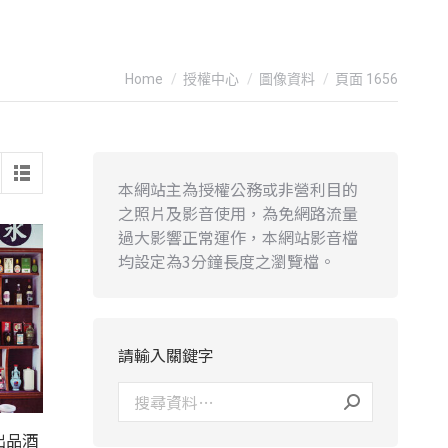
You are here:
Home
授權中心
圖像資料
頁面 1656
本網站主為授權公務或非營利目的
之照片及影音使用，為免網路流量
過大影響正常運作，本網站影音檔
均設定為3分鐘長度之瀏覽檔。
請輸入關鍵字
出品酒