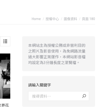
You are here:
Home
授權中心
圖像資料
頁面 180
本網站主為授權公務或非營利目的
之照片及影音使用，為免網路流量
過大影響正常運作，本網站影音檔
均設定為3分鐘長度之瀏覽檔。
請輸入關鍵字
世界花