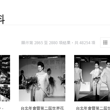
料
Sorted
顯示第 2865 至 2880 項結果，共 48254 項
by
latest
-
台北年會暨第二屆世界花
台北年會暨第二屆