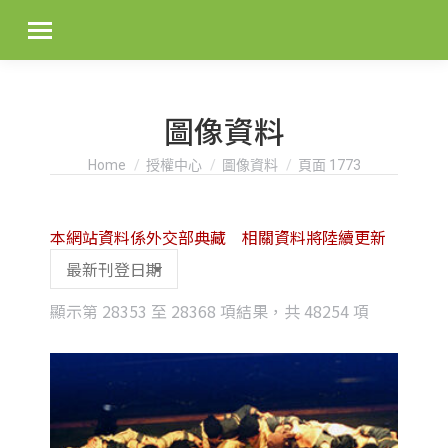
圖像資料
You are here:
Home
授權中心
圖像資料
頁面 1773
本網站資料係外交部典藏 相關資料將陸續更新
Sorted
顯示第 28353 至 28368 項結果，共 48254 項
by
latest