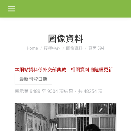
圖像資料
You are here:
Home
授權中心
圖像資料
頁面 594
本網站資料係外交部典藏 相關資料將陸續更新
Sorted
顯示第 9489 至 9504 項結果，共 48254 項
by
latest