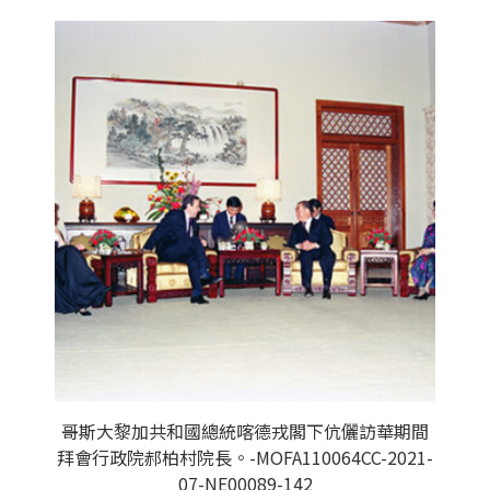
哥斯大黎加共和國總統喀德戎閣下伉儷訪華期間
拜會行政院郝柏村院長。-MOFA110064CC-2021-
07-NE00089-142