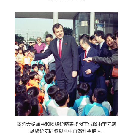
哥斯大黎加共和國總統喀德戎閣下伉儷由李元簇
副總統陪同參觀台中自然科學館。-