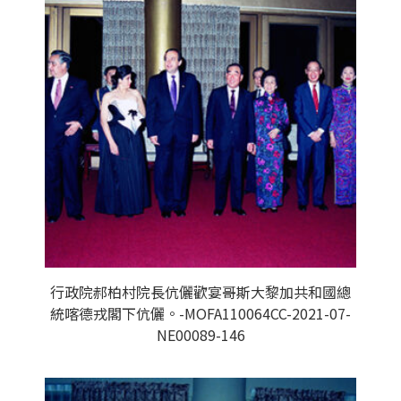
行政院郝柏村院長伉儷歡宴哥斯大黎加共和國總
統喀德戎閣下伉儷。-MOFA110064CC-2021-07-
NE00089-146