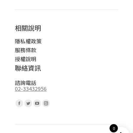
相關說明
隱私權政策
服務條款
授權說明
聯絡資訊
諮詢電話
02-33432956
Find us on:
Facebook
Twitter
YouTube
Instagram
page
page
page
page
opens
opens
opens
opens
0
in
in
in
in