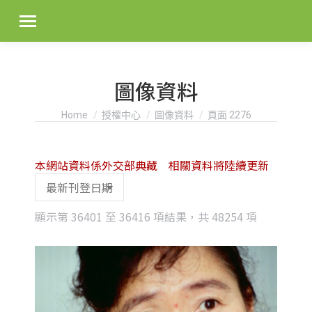
圖像資料
You are here:
Home
授權中心
圖像資料
頁面 2276
本網站資料係外交部典藏 相關資料將陸續更新
Sorted
顯示第 36401 至 36416 項結果，共 48254 項
by
latest