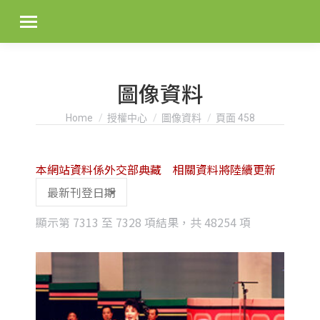
圖像資料
You are here:
Home
授權中心
圖像資料
頁面 458
本網站資料係外交部典藏 相關資料將陸續更新
Sorted
顯示第 7313 至 7328 項結果，共 48254 項
by
latest