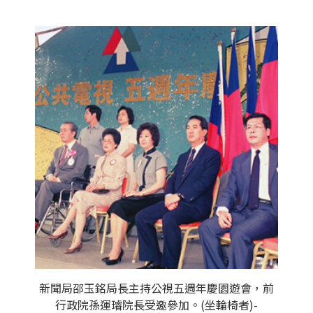
新聞局邵玉銘局長主持公視五週年慶園遊會，前
行政院孫運璿院長受邀參加。(坐輪椅者)-