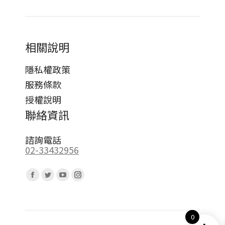
相關說明
隱私權政策
服務條款
授權說明
聯絡資訊
諮詢電話
02-33432956
Find us on:
Facebook
Twitter
YouTube
Instagram
page
page
page
page
opens
opens
opens
opens
0
in
in
in
in