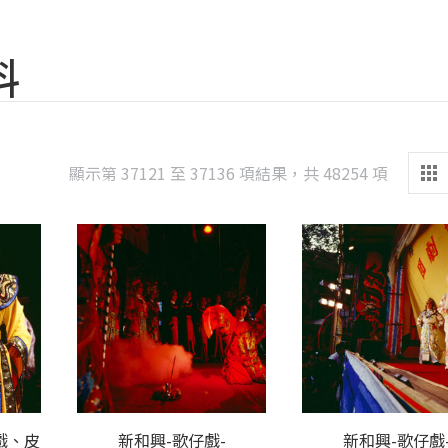
料
Sorted
顯示第 37121 至 37136 項結果，共 48254 項
by
latest
戲、皮
新和興-歌仔戲-
新和興-歌仔戲