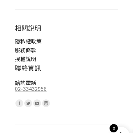
相關說明
隱私權政策
服務條款
授權說明
聯絡資訊
諮詢電話
02-33432956
Find us on:
Facebook
Twitter
YouTube
Instagram
page
page
page
page
opens
opens
opens
opens
0
in
in
in
in