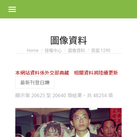
圖像資料
You are here:
Home
授權中心
圖像資料
頁面 1290
本網站資料係外交部典藏 相關資料將陸續更新
Sorted
顯示第 20625 至 20640 項結果，共 48254 項
by
latest