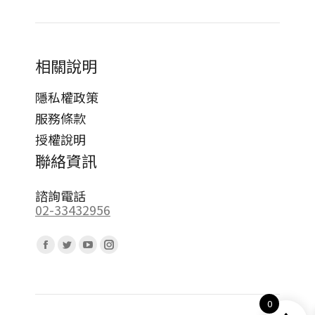
相關說明
隱私權政策
服務條款
授權說明
聯絡資訊
諮詢電話
02-33432956
Find us on:
Facebook
Twitter
YouTube
Instagram
page
page
page
page
opens
opens
opens
opens
0
in
in
in
in