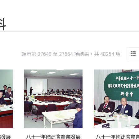
料
Sorted
顯示第 27649 至 27664 項結果，共 48254 項
by
latest
業發展
八十一年國建會農業發展
八十一年國建會農