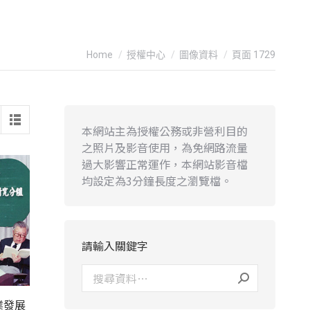
You are here:
Home
授權中心
圖像資料
頁面 1729
本網站主為授權公務或非營利目的
之照片及影音使用，為免網路流量
過大影響正常運作，本網站影音檔
均設定為3分鐘長度之瀏覽檔。
請輸入關鍵字
業發展