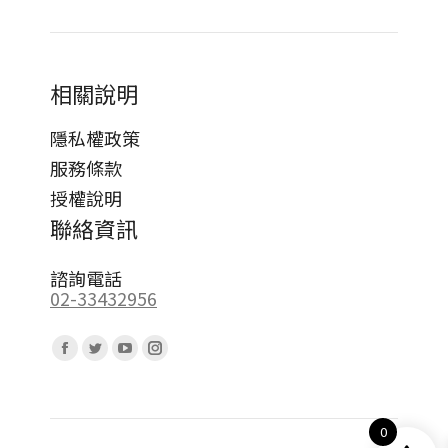
相關說明
隱私權政策
服務條款
授權說明
聯絡資訊
諮詢電話
02-33432956
Find us on:
Facebook
Twitter
YouTube
Instagram
page
page
page
page
opens
opens
opens
opens
0
in
in
in
in