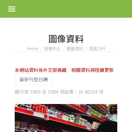
圖像資料
You are here:
Home
授權中心
圖像資料
頁面 249
本網站資料係外交部典藏 相關資料將陸續更新
Sorted
顯示第 3969 至 3984 項結果，共 48254 項
by
latest