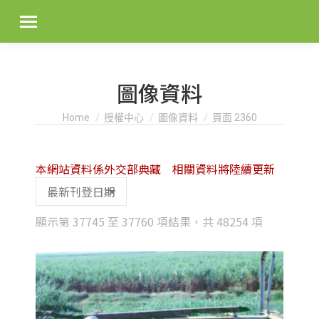
圖像資料
You are here:
Home
授權中心
圖像資料
頁面 2360
本網站資料係外交部典藏 相關資料將陸續更新
Sorted
顯示第 37745 至 37760 項結果，共 48254 項
by
latest