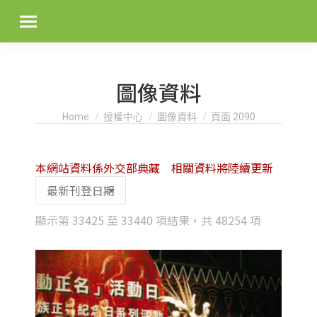
圖像資料
You are here:
Home
授權中心
圖像資料
頁面 2090
本網站資料係外交部典藏 相關資料將陸續更新
Sorted
顯示第 33425 至 33440 項結果，共 48254 項
by
latest