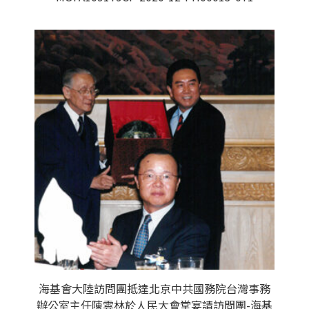
海基會大陸訪問團抵達北京中共國務院台灣事務
辦公室主任陳雲林於人民大會堂宴請訪問團-海基