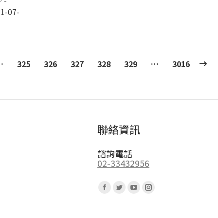
-
1-07-
…
325
326
327
328
329
…
3016
聯絡資訊
諮詢電話
02-33432956
Find us on:
Facebook
Twitter
YouTube
Instagram
page
page
page
page