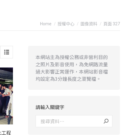
You are here:
Home
授權中心
圖像資料
頁面 327
本網站主為授權公務或非營利目的
之照片及影音使用，為免網路流量
過大影響正常運作，本網站影音檔
均設定為3分鐘長度之瀏覽檔。
請輸入關鍵字
化工程