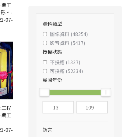
一期工
形。-
1-07-
資料類型
圖像資料 (48254)
影音資料 (5417)
授權狀態
不授權 (1337)
可授權 (52334)
民國年份
化工程
一期工
1-07-
語言