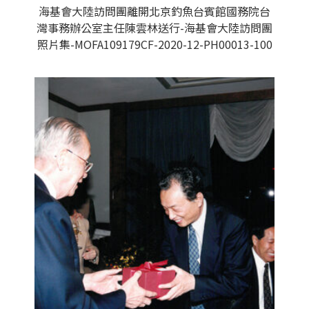
海基會大陸訪問團離開北京釣魚台賓館國務院台
灣事務辦公室主任陳雲林送行-海基會大陸訪問團
照片集-MOFA109179CF-2020-12-PH00013-100