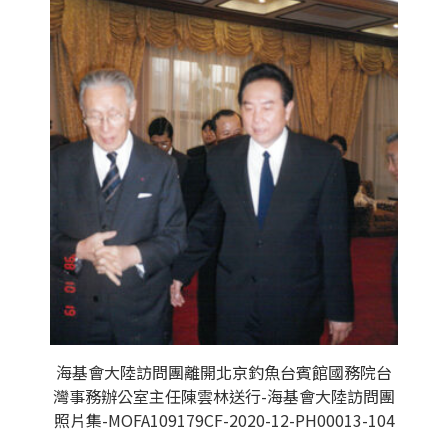
海基會大陸訪問團離開北京釣魚台賓館國務院台
灣事務辦公室主任陳雲林送行-海基會大陸訪問團
照片集-MOFA109179CF-2020-12-PH00013-104