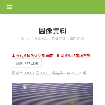
圖像資料
You are here:
Home
授權中心
圖像資料
頁面 2106
本網站資料係外交部典藏 相關資料將陸續更新
Sorted
顯示第 33681 至 33696 項結果，共 48254 項
by
latest