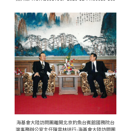
海基會大陸訪問團離開北京釣魚台賓館國務院台
灣事務辦公室主任陳雲林送行-海基會大陸訪問團