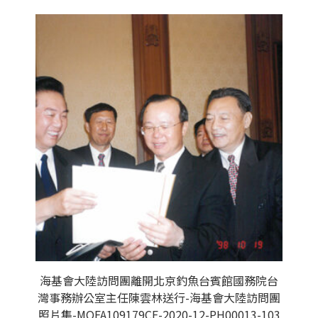
海基會大陸訪問團離開北京釣魚台賓館國務院台
灣事務辦公室主任陳雲林送行-海基會大陸訪問團
照片集-MOFA109179CF-2020-12-PH00013-103