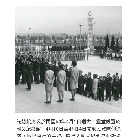
先總統蔣公於民國64年4月5日逝世，靈堂設置於
國父紀念館，4月10日至4月14日開放民眾瞻仰遺
容，數以百萬的民眾排隊進入國父紀念館靈堂悼