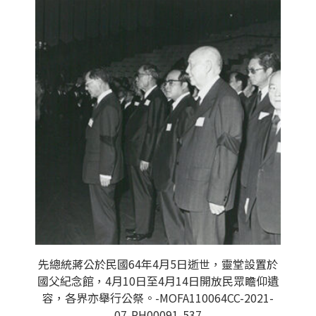
先總統蔣公於民國64年4月5日逝世，靈堂設置於
國父紀念館，4月10日至4月14日開放民眾瞻仰遺
容，各界亦舉行公祭。-MOFA110064CC-2021-
07-PH00091-537