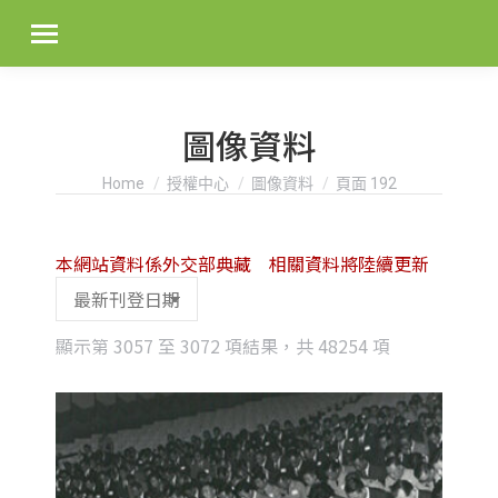
圖像資料
You are here:
Home
授權中心
圖像資料
頁面 192
本網站資料係外交部典藏 相關資料將陸續更新
Sorted
顯示第 3057 至 3072 項結果，共 48254 項
by
latest