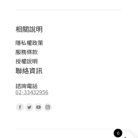
相關說明
隱私權政策
服務條款
授權說明
聯絡資訊
諮詢電話
02-33432956
Find us on:
Facebook
Twitter
YouTube
Instagram
page
page
page
page
opens
opens
opens
opens
0
in
in
in
in