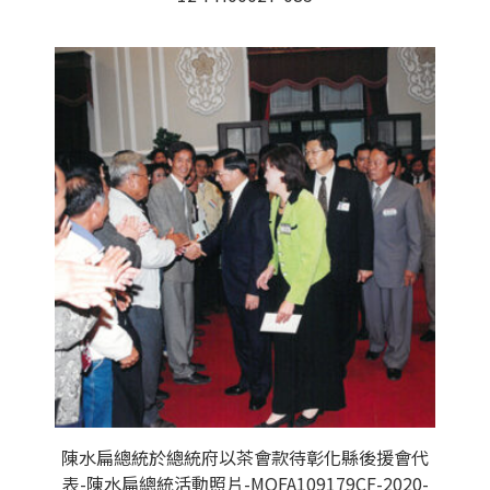
陳水扁總統於總統府以茶會款待彰化縣後援會代
表-陳水扁總統活動照片-MOFA109179CF-2020-