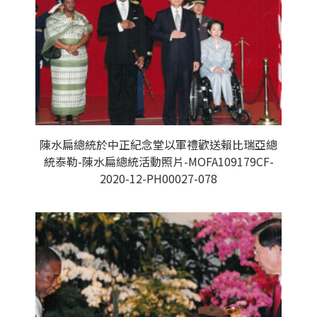
陳水扁總統於中正紀念堂以軍禮歡送賴比瑞亞總
統泰勒-陳水扁總統活動照片-MOFA109179CF-
2020-12-PH00027-078