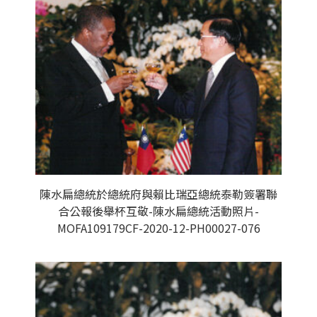
陳水扁總統於總統府與賴比瑞亞總統泰勒簽署聯
合公報後舉杯互敬-陳水扁總統活動照片-
MOFA109179CF-2020-12-PH00027-076