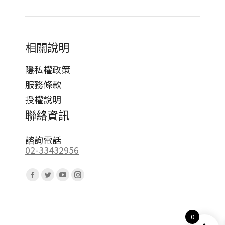
相關說明
隱私權政策
服務條款
授權說明
聯絡資訊
諮詢電話
02-33432956
Find us on:
Facebook
Twitter
YouTube
Instagram
page
page
page
page
opens
opens
opens
opens
0
in
in
in
in